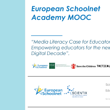
Sci
Edu
Sci