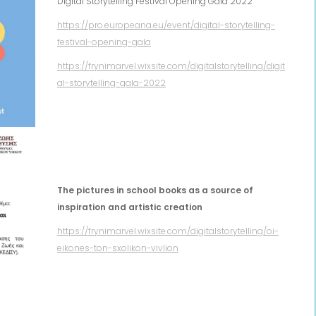
Digital Storytelling Festival Opening Gala 2022
https://pro.europeana.eu/event/digital-storytelling-
festival-opening-gala
https://frynimarvel.wixsite.com/digitalstorytelling/digit
al-storytelling-gala-2022
The pictures in school books as a source of
inspiration and artistic creation
https://frynimarvel.wixsite.com/digitalstorytelling/oi-
eikones-ton-sxolikon-vivlion