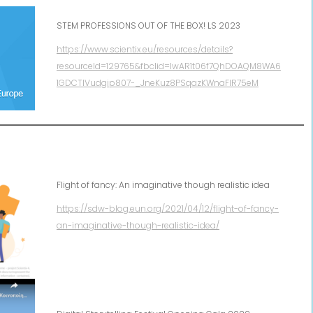
STEM PROFESSIONS OUT OF THE BOX! LS 2023
https://www.scientix.eu/resources/details?
resourceId=129765&fbclid=IwAR1t06f7QhDOAQM8WA6
1GDCTIVudgip807-_JneKuz8PSqazKWnaFIR75eM
Flight of fancy: An imaginative though realistic idea
https://sdw-blog.eun.org/2021/04/12/flight-of-fancy-
an-imaginative-though-realistic-idea/