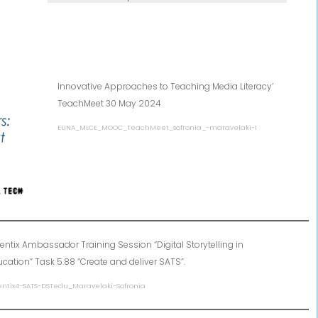
Innovative Approaches to Teaching Media Literacy’
TeachMeet 30 May 2024
EUNA_MLCE_MOOC_TeachMeet_sofronia_-maravelaki-1
entix Ambassador Training Session “Digital Storytelling in
cation” Task 5.88 “Create and deliver SATS”.
entix4-SATS-DSTedu_Maravelaki-Sofronia