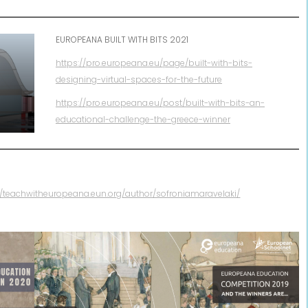
EUROPEANA BUILT WITH BITS 2021
https://pro.europeana.eu/page/built-with-bits-
designing-virtual-spaces-for-the-future
https://pro.europeana.eu/post/built-with-bits-an-
educational-challenge-the-greece-winner
//teachwitheuropeana.eun.org/author/sofroniamaravelaki/