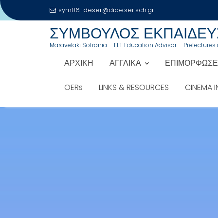
sym06-deser@dide.ser.sch.gr
Μεταπηδήστε
ΣΥΜΒΟΥΛΟΣ ΕΚΠΑΙΔΕΥΣ
στο
Maravelaki Sofronia – ELT Education Advisor – Prefectures o
περιεχόμενο
ΑΡΧΙΚΗ
ΑΓΓΛΙΚΑ
ΕΠΙΜΟΡΦΩΣΕ
OERs
LINKS & RESOURCES
CINEMA 